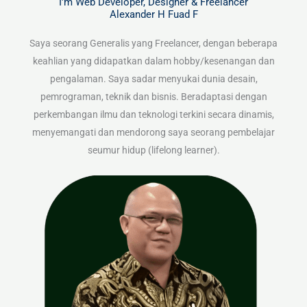
I'm Web Developer, Designer & Freelancer
Alexander H Fuad F
Saya seorang Generalis yang Freelancer, dengan beberapa
keahlian yang didapatkan dalam hobby/kesenangan dan
pengalaman. Saya sadar menyukai dunia desain,
pemrograman, teknik dan bisnis. Beradaptasi dengan
perkembangan ilmu dan teknologi terkini secara dinamis,
menyemangati dan mendorong saya seorang pembelajar
seumur hidup (lifelong learner).