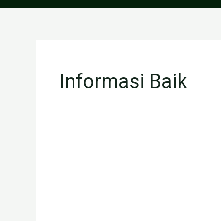
Informasi Baik
Kursus
Online