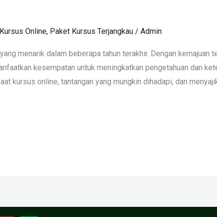
Kursus Online
,
Paket Kursus Terjangkau
/
Admin
yang menarik dalam beberapa tahun terakhir. Dengan kemajuan tek
anfaatkan kesempatan untuk meningkatkan pengetahuan dan kete
faat kursus online, tantangan yang mungkin dihadapi, dan menyaj