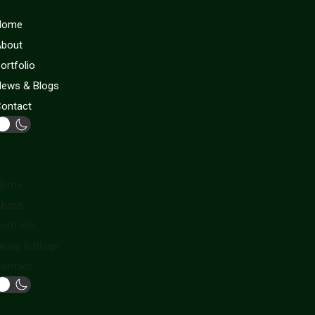
Home
bout
ortfolio
ews & Blogs
ontact
Home
bout
ortfolio
ews & Blogs
ontact