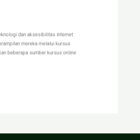
nologi dan aksesibilitas internet
rampilan mereka melalui kursus
ikan beberapa sumber kursus online