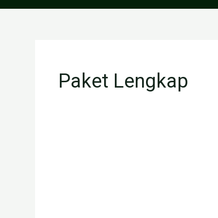
Paket Lengkap
Kursus
Online