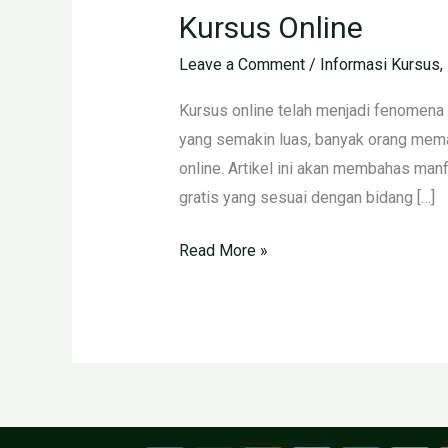
Kursus Online
Leave a Comment
/
Informasi Kursus
,
Kursus online telah menjadi fenomena 
yang semakin luas, banyak orang mem
online. Artikel ini akan membahas man
gratis yang sesuai dengan bidang […]
Read More »